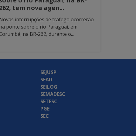
sobre o rio Paraguai, na BR-
262, tem nova agen...
Novas interrupções de tráfego ocorrerão
na ponte sobre o rio Paraguai, em
Corumbá, na BR-262, durante o...
SEJUSP
SEAD
SEILOG
SEMADESC
SETESC
PGE
SEC