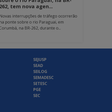
sobre o rio Paraguai, na BR-
262, tem nova agen...
Novas interrupções de tráfego ocorrerão
na ponte sobre o rio Paraguai, em
Corumbá, na BR-262, durante o...
SEJUSP
SEAD
SEILOG
SEMADESC
SETESC
PGE
SEC