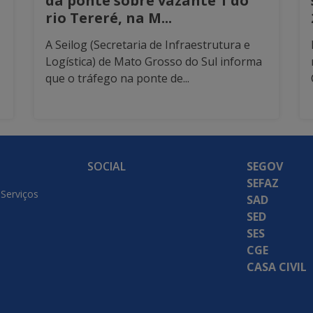
da ponte sobre vazante 1 do
rio Tereré, na M...
A Seilog (Secretaria de Infraestrutura e
Logística) de Mato Grosso do Sul informa
que o tráfego na ponte de...
SOCIAL
SEGOV
SEFAZ
 Serviços
SAD
SED
SES
CGE
CASA CIVIL