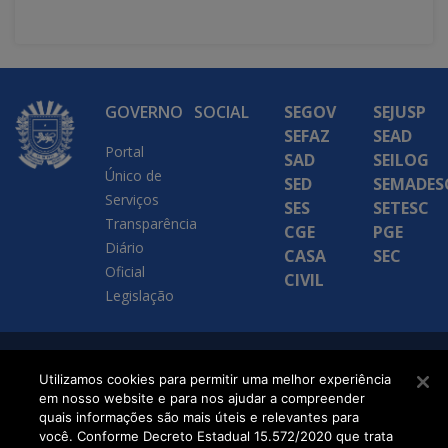
GOVERNO
SOCIAL
SEGOV
SEJUSP
SEFAZ
SEAD
Portal
SAD
SEILOG
Único de
SED
SEMADES
Serviços
SES
SETESC
Transparência
CGE
PGE
Diário
CASA
SEC
Oficial
CIVIL
Legislação
SETDIG | Secretaria-
Utilizamos cookies para permitir uma melhor experiência
em nosso website e para nos ajudar a compreender
Executiva de
quais informações são mais úteis e relevantes para
Transformação Digital
você. Conforme Decreto Estadual 15.572/2020 que trata