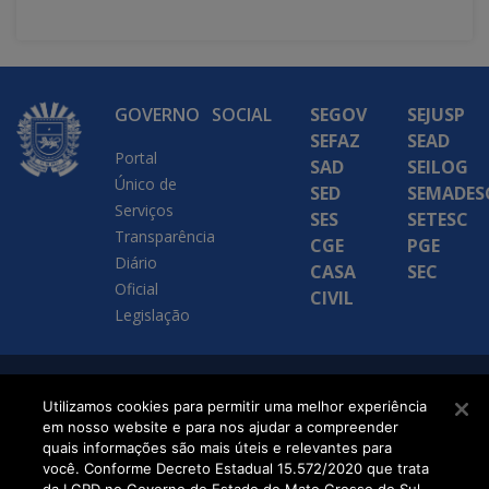
GOVERNO
SOCIAL
SEGOV
SEJUSP
SEFAZ
SEAD
Portal
SAD
SEILOG
Único de
SED
SEMADES
Serviços
SES
SETESC
Transparência
CGE
PGE
Diário
CASA
SEC
Oficial
CIVIL
Legislação
SETDIG | Secretaria-
Utilizamos cookies para permitir uma melhor experiência
em nosso website e para nos ajudar a compreender
Executiva de
quais informações são mais úteis e relevantes para
Transformação Digital
você. Conforme Decreto Estadual 15.572/2020 que trata