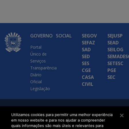
GOVERNO
SOCIAL
SEGOV
SEJUSP
SEFAZ
SEAD
Portal
SAD
SEILOG
Único de
SED
SEMADES
Serviços
SES
SETESC
Transparência
CGE
PGE
Diário
CASA
SEC
Oficial
CIVIL
Legislação
SETDIG | Secretaria-
Utilizamos cookies para permitir uma melhor experiência
Executiva de
em nosso website e para nos ajudar a compreender
quais informações são mais úteis e relevantes para
Transformação Digital