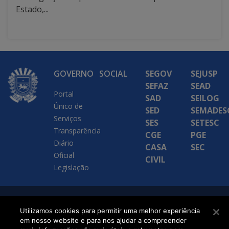
Estado,...
GOVERNO
SOCIAL
SEGOV
SEJUSP
SEFAZ
SEAD
Portal
SAD
SEILOG
Único de
SED
SEMADES
Serviços
SES
SETESC
Transparência
CGE
PGE
Diário
CASA
SEC
Oficial
CIVIL
Legislação
SETDIG | Secretaria-
Utilizamos cookies para permitir uma melhor experiência
Executiva de
em nosso website e para nos ajudar a compreender