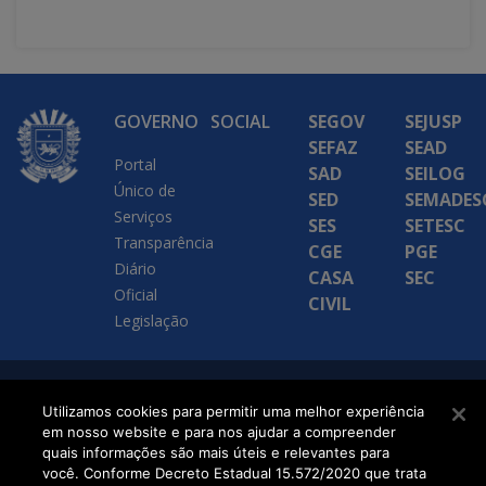
GOVERNO
SOCIAL
SEGOV
SEJUSP
SEFAZ
SEAD
Portal
SAD
SEILOG
Único de
SED
SEMADES
Serviços
SES
SETESC
Transparência
CGE
PGE
Diário
CASA
SEC
Oficial
CIVIL
Legislação
SETDIG | Secretaria-
Utilizamos cookies para permitir uma melhor experiência
em nosso website e para nos ajudar a compreender
Executiva de
quais informações são mais úteis e relevantes para
Transformação Digital
você. Conforme Decreto Estadual 15.572/2020 que trata