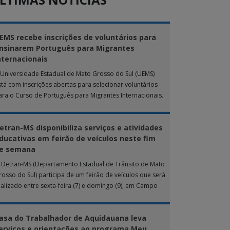
EMS recebe inscrições de voluntários para
nsinarem Português para Migrantes
nternacionais
 Universidade Estadual de Mato Grosso do Sul (UEMS)
stá com inscrições abertas para selecionar voluntários
ara o Curso de Português para Migrantes Internacionais.
 ação de extensão é realizada […]
etran-MS disponibiliza serviços e atividades
ducativas em feirão de veículos neste fim
e semana
 Detran-MS (Departamento Estadual de Trânsito de Mato
rosso do Sul) participa de um feirão de veículos que será
ealizado entre sexta-feira (7) e domingo (9), em Campo
rande. Durante […]
asa do Trabalhador de Aquidauana leva
erviços e orientações ao programa Meu