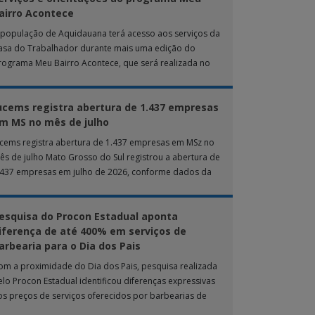
airro Acontece
 população de Aquidauana terá acesso aos serviços da
asa do Trabalhador durante mais uma edição do
rograma Meu Bairro Acontece, que será realizada no
róximo sábado (8), das 15h […]
ucems registra abertura de 1.437 empresas
m MS no mês de julho
ucems registra abertura de 1.437 empresas em MSz no
ês de julho Mato Grosso do Sul registrou a abertura de
.437 empresas em julho de 2026, conforme dados da
nta […]
esquisa do Procon Estadual aponta
iferença de até 400% em serviços de
arbearia para o Dia dos Pais
om a proximidade do Dia dos Pais, pesquisa realizada
elo Procon Estadual identificou diferenças expressivas
os preços de serviços oferecidos por barbearias de
ampo Grande. O levantamento analisou 18 tipos […]