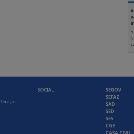
A
v
i
A 
G
s
SOCIAL
SEGOV
SEFAZ
 Serviços
SAD
SED
SES
CGE
CASA CIVIL