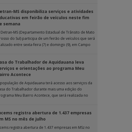
 ação de extensão é realizada […]
etran-MS disponibiliza serviços e atividades
ducativas em feirão de veículos neste fim
e semana
 Detran-MS (Departamento Estadual de Trânsito de Mato
rosso do Sul) participa de um feirão de veículos que será
ealizado entre sexta-feira (7) e domingo (9), em Campo
rande. Durante […]
asa do Trabalhador de Aquidauana leva
erviços e orientações ao programa Meu
airro Acontece
 população de Aquidauana terá acesso aos serviços da
asa do Trabalhador durante mais uma edição do
rograma Meu Bairro Acontece, que será realizada no
róximo sábado (8), das 15h […]
ucems registra abertura de 1.437 empresas
m MS no mês de julho
ucems registra abertura de 1.437 empresas em MSz no