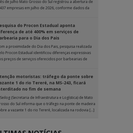
ês de julho Mato Grosso do Sul registrou a abertura de
.437 empresas em julho de 2026, conforme dados da
nta […]
esquisa do Procon Estadual aponta
iferença de até 400% em serviços de
arbearia para o Dia dos Pais
om a proximidade do Dia dos Pais, pesquisa realizada
elo Procon Estadual identificou diferenças expressivas
os preços de serviços oferecidos por barbearias de
ampo Grande. O levantamento analisou 18 tipos […]
tenção motoristas: tráfego da ponte sobre
azante 1 do rio Tereré, na MS-243, ficará
nterditado no fim de semana
Seilog (Secretaria de Infraestrutura e Logística) de Mato
rosso do Sul informa que o tráfego na ponte de madeira
obre a vazante 1 do rio Tereré, localizada na rodovia […]
LTIMAS NOTÍCIAS