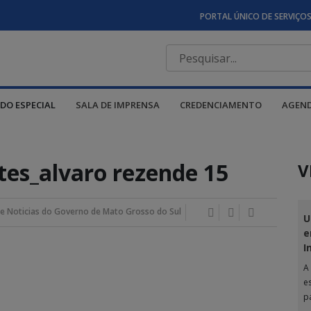
PORTAL ÚNICO DE SERVIÇO
DO ESPECIAL
SALA DE IMPRENSA
CREDENCIAMENTO
AGEN
tes_alvaro rezende 15
V
e Noticias do Governo de Mato Grosso do Sul
U
e
I
A
e
p