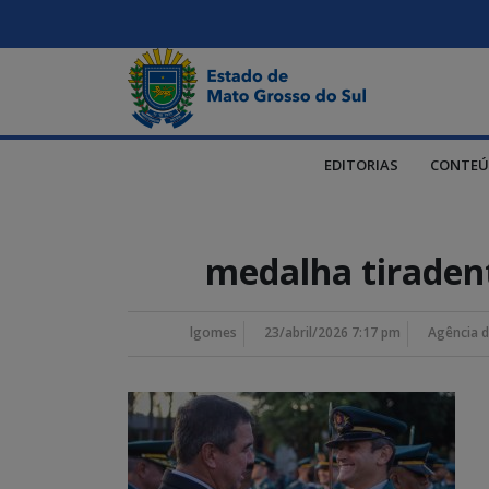
EDITORIAS
CONTEÚ
medalha tiraden
lgomes
23/abril/2026 7:17 pm
Agência d