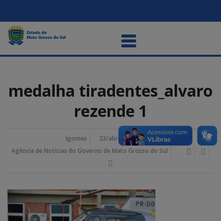
medalha tiradentes_alvaro
rezende 1
lgomes
23/abril/2026 7:07 pm
Agência de Noticias do Governo de Mato Grosso do Sul