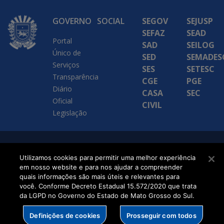
GOVERNO
SOCIAL
SEGOV
SEJUSP
SEFAZ
SEAD
Portal
SAD
SEILOG
Único de
SED
SEMADES
Serviços
SES
SETESC
Transparência
CGE
PGE
Diário
CASA
SEC
Oficial
CIVIL
Legislação
SETDIG | Secretaria-
Utilizamos cookies para permitir uma melhor experiência
Executiva de
em nosso website e para nos ajudar a compreender
quais informações são mais úteis e relevantes para
Transformação Digital
você. Conforme Decreto Estadual 15.572/2020 que trata
da LGPD no Governo do Estado de Mato Grosso do Sul.
Definições de cookies
Prosseguir com todos