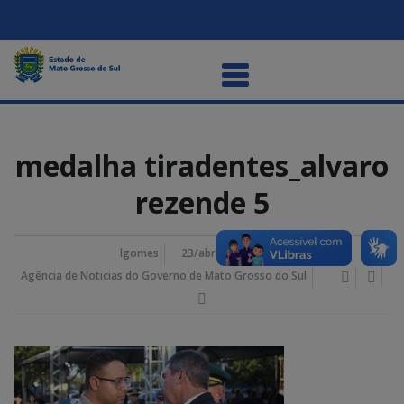
medalha tiradentes_alvaro
rezende 5
lgomes
23/abril/2026 7:07 pm
Agência de Noticias do Governo de Mato Grosso do Sul