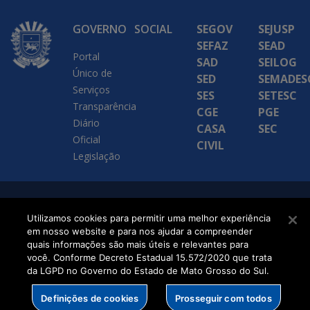
GOVERNO
SOCIAL
SEGOV
SEJUSP
SEFAZ
SEAD
Portal
SAD
SEILOG
Único de
SED
SEMADES
Serviços
SES
SETESC
Transparência
CGE
PGE
Diário
CASA
SEC
Oficial
CIVIL
Legislação
SETDIG | Secretaria-
Utilizamos cookies para permitir uma melhor experiência
Executiva de
em nosso website e para nos ajudar a compreender
quais informações são mais úteis e relevantes para
Transformação Digital
você. Conforme Decreto Estadual 15.572/2020 que trata
da LGPD no Governo do Estado de Mato Grosso do Sul.
Definições de cookies
Prosseguir com todos