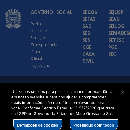
GOVERNO
SOCIAL
SEGOV
SEJUSP
SEFAZ
SEAD
Portal
SAD
SEILOG
Único de
SED
SEMADES
Serviços
SES
SETESC
Transparência
CGE
PGE
Diário
CASA
SEC
Oficial
CIVIL
Legislação
SETDIG | Secretaria-
Utilizamos cookies para permitir uma melhor experiência
Executiva de
em nosso website e para nos ajudar a compreender
quais informações são mais úteis e relevantes para
Transformação Digital
você. Conforme Decreto Estadual 15.572/2020 que trata
da LGPD no Governo do Estado de Mato Grosso do Sul.
Definições de cookies
Prosseguir com todos