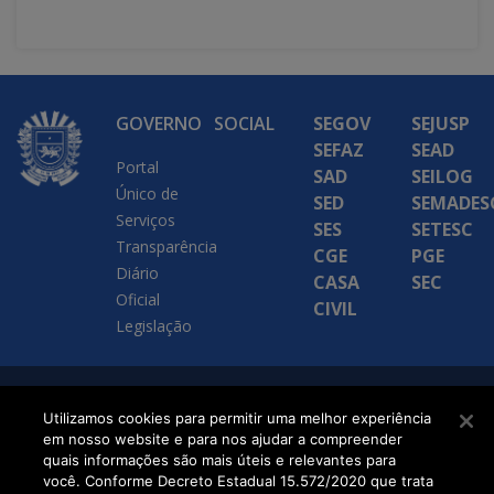
GOVERNO
SOCIAL
SEGOV
SEJUSP
SEFAZ
SEAD
Portal
SAD
SEILOG
Único de
SED
SEMADES
Serviços
SES
SETESC
Transparência
CGE
PGE
Diário
CASA
SEC
Oficial
CIVIL
Legislação
SETDIG | Secretaria-
Utilizamos cookies para permitir uma melhor experiência
em nosso website e para nos ajudar a compreender
Executiva de
quais informações são mais úteis e relevantes para
Transformação Digital
você. Conforme Decreto Estadual 15.572/2020 que trata