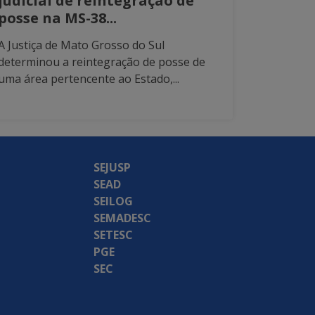
judicial de reintegração de
posse na MS-38...
A Justiça de Mato Grosso do Sul
determinou a reintegração de posse de
uma área pertencente ao Estado,...
SEJUSP
SEAD
SEILOG
SEMADESC
SETESC
PGE
SEC