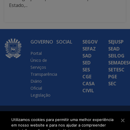
Estado,...
GOVERNO
SOCIAL
SEGOV
SEJUSP
SEFAZ
SEAD
Portal
SAD
SEILOG
Único de
SED
SEMADES
Serviços
SES
SETESC
Transparência
CGE
PGE
Diário
CASA
SEC
Oficial
CIVIL
Legislação
SETDIG | Secretaria-
Utilizamos cookies para permitir uma melhor experiência
Executiva de
em nosso website e para nos ajudar a compreender