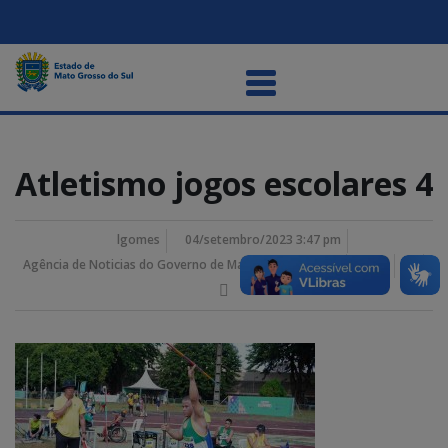
Atletismo jogos escolares 4
lgomes
04/setembro/2023 3:47 pm
Agência de Noticias do Governo de Mato Grosso do Sul