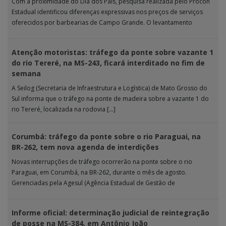
Com a proximidade do Dia dos Pais, pesquisa realizada pelo Procon
Estadual identificou diferenças expressivas nos preços de serviços
oferecidos por barbearias de Campo Grande. O levantamento
analisou 18 tipos […]
Atenção motoristas: tráfego da ponte sobre vazante 1
do rio Tereré, na MS-243, ficará interditado no fim de
semana
A Seilog (Secretaria de Infraestrutura e Logística) de Mato Grosso do
Sul informa que o tráfego na ponte de madeira sobre a vazante 1 do
rio Tereré, localizada na rodovia […]
Corumbá: tráfego da ponte sobre o rio Paraguai, na
BR-262, tem nova agenda de interdições
Novas interrupções de tráfego ocorrerão na ponte sobre o rio
Paraguai, em Corumbá, na BR-262, durante o mês de agosto.
Gerenciadas pela Agesul (Agência Estadual de Gestão de
Empreendimentos), as […]
Informe oficial: determinação judicial de reintegração
de posse na MS-384, em Antônio João