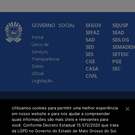
GOVERNO
SOCIAL
SEGOV
SEJUSP
SEFAZ
SEAD
Portal
SAD
SEILOG
Único de
SED
SEMADES
Serviços
SES
SETESC
Transparência
CGE
PGE
Diário
CASA
SEC
Oficial
CIVIL
Legislação
SETDIG | Secretaria-
Utilizamos cookies para permitir uma melhor experiência
Executiva de
em nosso website e para nos ajudar a compreender
quais informações são mais úteis e relevantes para
Transformação Digital
você. Conforme Decreto Estadual 15.572/2020 que trata
da LGPD no Governo do Estado de Mato Grosso do Sul.