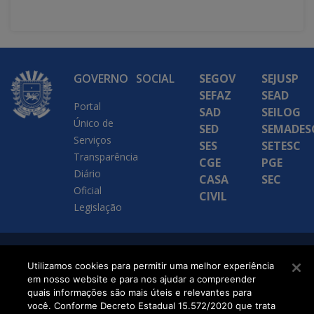
GOVERNO
SOCIAL
SEGOV
SEJUSP
SEFAZ
SEAD
Portal
SAD
SEILOG
Único de
SED
SEMADES
Serviços
SES
SETESC
Transparência
CGE
PGE
Diário
CASA
SEC
Oficial
CIVIL
Legislação
SETDIG | Secretaria-
Utilizamos cookies para permitir uma melhor experiência
em nosso website e para nos ajudar a compreender
Executiva de
quais informações são mais úteis e relevantes para
Transformação Digital
você. Conforme Decreto Estadual 15.572/2020 que trata