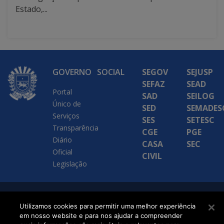
Estado,...
GOVERNO
SOCIAL
SEGOV
SEJUSP
SEFAZ
SEAD
Portal
SAD
SEILOG
Único de
SED
SEMADES
Serviços
SES
SETESC
Transparência
CGE
PGE
Diário
CASA
SEC
Oficial
CIVIL
Legislação
SETDIG | Secretaria-
Utilizamos cookies para permitir uma melhor experiência
Executiva de
em nosso website e para nos ajudar a compreender