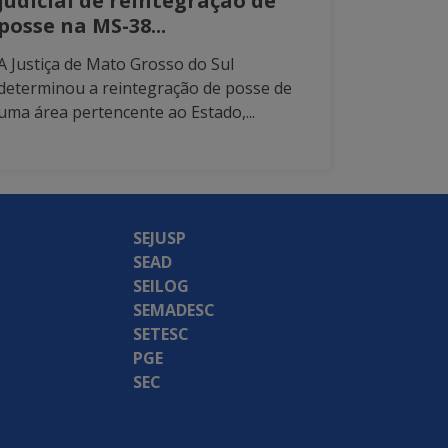
judicial de reintegração de
posse na MS-38...
A Justiça de Mato Grosso do Sul
determinou a reintegração de posse de
uma área pertencente ao Estado,...
SEJUSP
SEAD
SEILOG
SEMADESC
SETESC
PGE
SEC