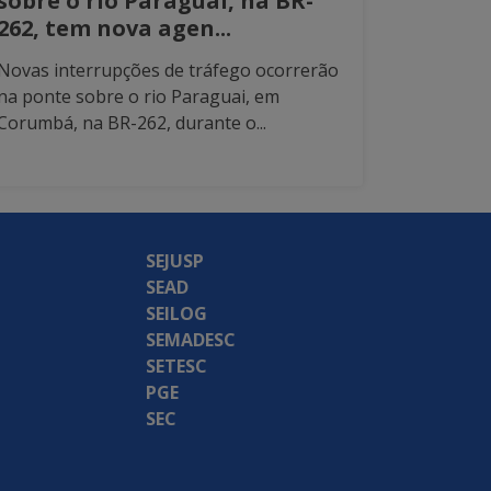
sobre o rio Paraguai, na BR-
262, tem nova agen...
Novas interrupções de tráfego ocorrerão
na ponte sobre o rio Paraguai, em
Corumbá, na BR-262, durante o...
SEJUSP
SEAD
SEILOG
SEMADESC
SETESC
PGE
SEC