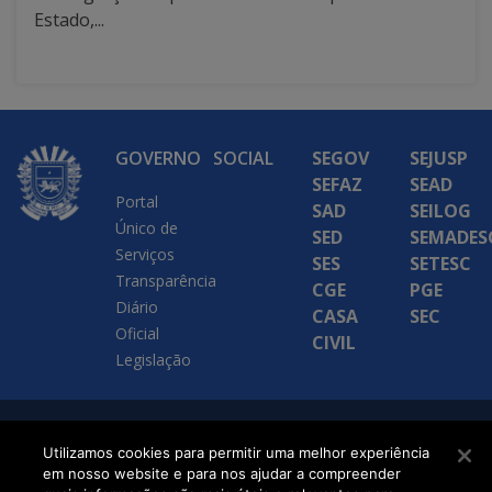
Estado,...
GOVERNO
SOCIAL
SEGOV
SEJUSP
SEFAZ
SEAD
Portal
SAD
SEILOG
Único de
SED
SEMADES
Serviços
SES
SETESC
Transparência
CGE
PGE
Diário
CASA
SEC
Oficial
CIVIL
Legislação
SETDIG | Secretaria-
Utilizamos cookies para permitir uma melhor experiência
Executiva de
em nosso website e para nos ajudar a compreender