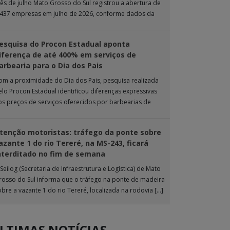
ês de julho Mato Grosso do Sul registrou a abertura de
.437 empresas em julho de 2026, conforme dados da
nta […]
esquisa do Procon Estadual aponta
iferença de até 400% em serviços de
arbearia para o Dia dos Pais
om a proximidade do Dia dos Pais, pesquisa realizada
elo Procon Estadual identificou diferenças expressivas
os preços de serviços oferecidos por barbearias de
ampo Grande. O levantamento analisou 18 tipos […]
tenção motoristas: tráfego da ponte sobre
azante 1 do rio Tereré, na MS-243, ficará
nterditado no fim de semana
Seilog (Secretaria de Infraestrutura e Logística) de Mato
rosso do Sul informa que o tráfego na ponte de madeira
obre a vazante 1 do rio Tereré, localizada na rodovia […]
LTIMAS NOTÍCIAS