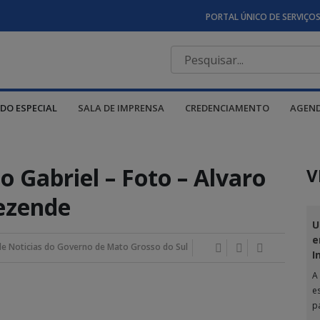
PORTAL ÚNICO DE SERVIÇO
DO ESPECIAL
SALA DE IMPRENSA
CREDENCIAMENTO
AGEN
o Gabriel – Foto – Alvaro
V
ezende
U
e
de Noticias do Governo de Mato Grosso do Sul
I
A
e
p