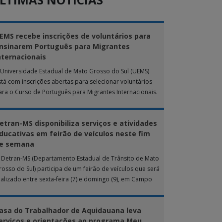
EMS recebe inscrições de voluntários para
nsinarem Português para Migrantes
nternacionais
 Universidade Estadual de Mato Grosso do Sul (UEMS)
stá com inscrições abertas para selecionar voluntários
ara o Curso de Português para Migrantes Internacionais.
 ação de extensão é realizada […]
etran-MS disponibiliza serviços e atividades
ducativas em feirão de veículos neste fim
e semana
 Detran-MS (Departamento Estadual de Trânsito de Mato
rosso do Sul) participa de um feirão de veículos que será
ealizado entre sexta-feira (7) e domingo (9), em Campo
rande. Durante […]
asa do Trabalhador de Aquidauana leva
erviços e orientações ao programa Meu