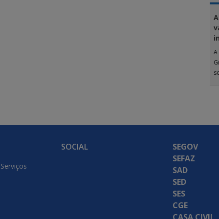
A
v
i
A 
G
s
SOCIAL
SEGOV
SEFAZ
 Serviços
SAD
SED
SES
CGE
CASA CIVIL