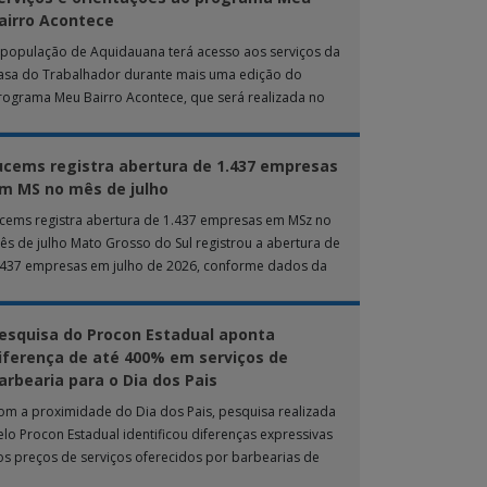
airro Acontece
 população de Aquidauana terá acesso aos serviços da
asa do Trabalhador durante mais uma edição do
rograma Meu Bairro Acontece, que será realizada no
róximo sábado (8), das 15h […]
ucems registra abertura de 1.437 empresas
m MS no mês de julho
ucems registra abertura de 1.437 empresas em MSz no
ês de julho Mato Grosso do Sul registrou a abertura de
.437 empresas em julho de 2026, conforme dados da
nta […]
esquisa do Procon Estadual aponta
iferença de até 400% em serviços de
arbearia para o Dia dos Pais
om a proximidade do Dia dos Pais, pesquisa realizada
elo Procon Estadual identificou diferenças expressivas
os preços de serviços oferecidos por barbearias de
ampo Grande. O levantamento analisou 18 tipos […]