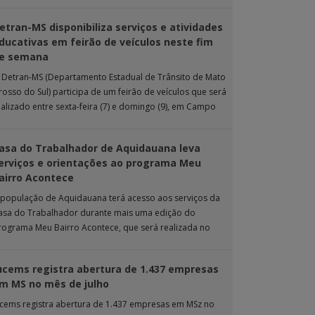
 ação de extensão é realizada […]
etran-MS disponibiliza serviços e atividades
ducativas em feirão de veículos neste fim
e semana
 Detran-MS (Departamento Estadual de Trânsito de Mato
rosso do Sul) participa de um feirão de veículos que será
ealizado entre sexta-feira (7) e domingo (9), em Campo
rande. Durante […]
asa do Trabalhador de Aquidauana leva
erviços e orientações ao programa Meu
airro Acontece
 população de Aquidauana terá acesso aos serviços da
asa do Trabalhador durante mais uma edição do
rograma Meu Bairro Acontece, que será realizada no
róximo sábado (8), das 15h […]
ucems registra abertura de 1.437 empresas
m MS no mês de julho
ucems registra abertura de 1.437 empresas em MSz no