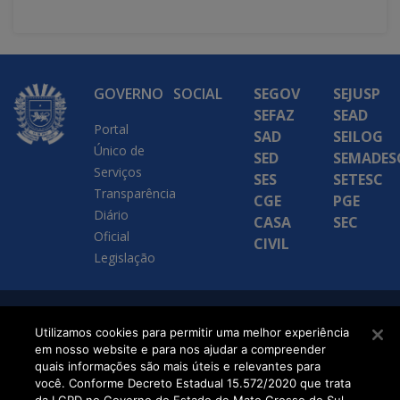
GOVERNO
SOCIAL
SEGOV
SEJUSP
SEFAZ
SEAD
Portal
SAD
SEILOG
Único de
SED
SEMADES
Serviços
SES
SETESC
Transparência
CGE
PGE
Diário
CASA
SEC
Oficial
CIVIL
Legislação
SETDIG | Secretaria-
Utilizamos cookies para permitir uma melhor experiência
em nosso website e para nos ajudar a compreender
Executiva de
quais informações são mais úteis e relevantes para
Transformação Digital
você. Conforme Decreto Estadual 15.572/2020 que trata