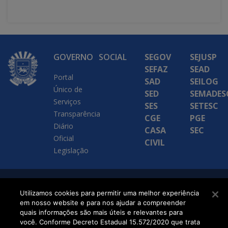
GOVERNO
SOCIAL
SEGOV
SEJUSP
SEFAZ
SEAD
Portal
SAD
SEILOG
Único de
SED
SEMADES
Serviços
SES
SETESC
Transparência
CGE
PGE
Diário
CASA
SEC
Oficial
CIVIL
Legislação
SETDIG | Secretaria-
Utilizamos cookies para permitir uma melhor experiência
em nosso website e para nos ajudar a compreender
Executiva de
quais informações são mais úteis e relevantes para
Transformação Digital
você. Conforme Decreto Estadual 15.572/2020 que trata