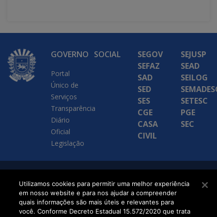
GOVERNO
SOCIAL
SEGOV
SEJUSP
SEFAZ
SEAD
Portal
SAD
SEILOG
Único de
SED
SEMADES
Serviços
SES
SETESC
Transparência
CGE
PGE
Diário
CASA
SEC
Oficial
CIVIL
Legislação
SETDIG | Secretaria-
Utilizamos cookies para permitir uma melhor experiência
em nosso website e para nos ajudar a compreender
Executiva de
quais informações são mais úteis e relevantes para
Transformação Digital
você. Conforme Decreto Estadual 15.572/2020 que trata