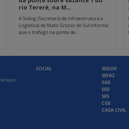
da ponte sobre vazante 1 do
rio Tereré, na M...
A Seilog (Secretaria de Infraestrutura e
Logística) de Mato Grosso do Sul informa
que o tráfego na ponte de...
SOCIAL
SEGOV
SEFAZ
 Serviços
SAD
SED
SES
CGE
CASA CIVIL