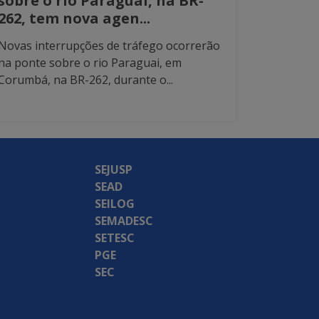
sobre o rio Paraguai, na BR-
262, tem nova agen...
Novas interrupções de tráfego ocorrerão
na ponte sobre o rio Paraguai, em
Corumbá, na BR-262, durante o...
SEJUSP
SEAD
SEILOG
SEMADESC
SETESC
PGE
SEC