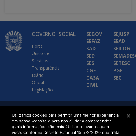
GOVERNO
SOCIAL
SEGOV
SEJUSP
SEFAZ
SEAD
Portal
SAD
SEILOG
Único de
SED
SEMADES
Serviços
SES
SETESC
Transparência
CGE
PGE
Diário
CASA
SEC
Oficial
CIVIL
Legislação
SETDIG | Secretaria-
Utilizamos cookies para permitir uma melhor experiência
em nosso website e para nos ajudar a compreender
Executiva de
quais informações são mais úteis e relevantes para
Transformação Digital
você. Conforme Decreto Estadual 15.572/2020 que trata