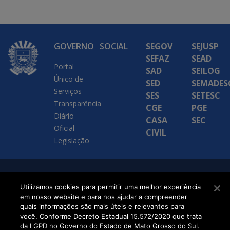
GOVERNO
SOCIAL
SEGOV
SEJUSP
SEFAZ
SEAD
Portal
SAD
SEILOG
Único de
SED
SEMADES
Serviços
SES
SETESC
Transparência
CGE
PGE
Diário
CASA
SEC
Oficial
CIVIL
Legislação
SETDIG | Secretaria-
Utilizamos cookies para permitir uma melhor experiência
Executiva de
em nosso website e para nos ajudar a compreender
quais informações são mais úteis e relevantes para
Transformação Digital
você. Conforme Decreto Estadual 15.572/2020 que trata
da LGPD no Governo do Estado de Mato Grosso do Sul.