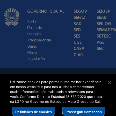
GOVERNO
SOCIAL
SEGOV
SEJUSP
SEFAZ
SEAD
Portal
SAD
SEILOG
Único de
SED
SEMADES
Serviços
SES
SETESC
Transparência
CGE
PGE
Diário
CASA
SEC
Oficial
CIVIL
Legislação
SETDIG | Secretaria-
Utilizamos cookies para permitir uma melhor experiência
Executiva de
em nosso website e para nos ajudar a compreender
quais informações são mais úteis e relevantes para
Transformação Digital
você. Conforme Decreto Estadual 15.572/2020 que trata
da LGPD no Governo do Estado de Mato Grosso do Sul.
Definições de cookies
Prosseguir com todos