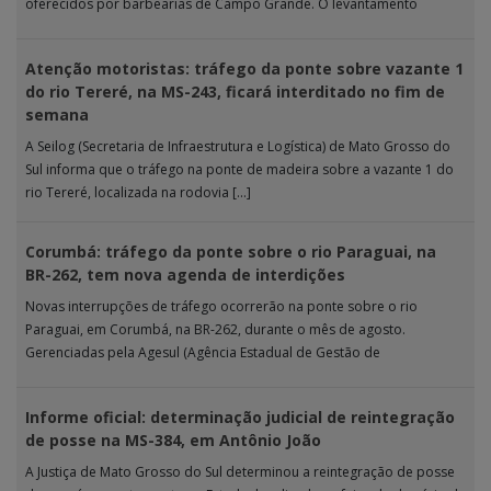
oferecidos por barbearias de Campo Grande. O levantamento
analisou 18 tipos […]
Atenção motoristas: tráfego da ponte sobre vazante 1
do rio Tereré, na MS-243, ficará interditado no fim de
semana
A Seilog (Secretaria de Infraestrutura e Logística) de Mato Grosso do
Sul informa que o tráfego na ponte de madeira sobre a vazante 1 do
rio Tereré, localizada na rodovia […]
Corumbá: tráfego da ponte sobre o rio Paraguai, na
BR-262, tem nova agenda de interdições
Novas interrupções de tráfego ocorrerão na ponte sobre o rio
Paraguai, em Corumbá, na BR-262, durante o mês de agosto.
Gerenciadas pela Agesul (Agência Estadual de Gestão de
Empreendimentos), as […]
Informe oficial: determinação judicial de reintegração
de posse na MS-384, em Antônio João
A Justiça de Mato Grosso do Sul determinou a reintegração de posse