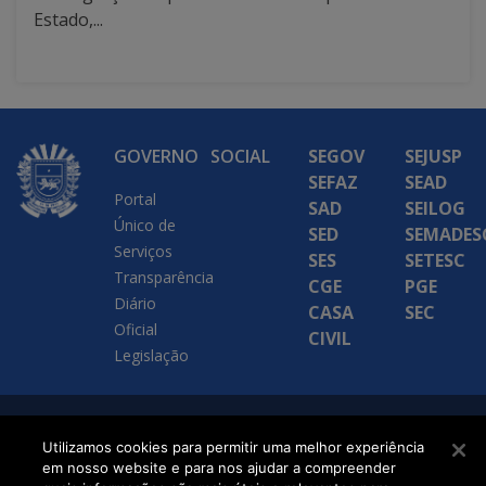
Estado,...
GOVERNO
SOCIAL
SEGOV
SEJUSP
SEFAZ
SEAD
Portal
SAD
SEILOG
Único de
SED
SEMADES
Serviços
SES
SETESC
Transparência
CGE
PGE
Diário
CASA
SEC
Oficial
CIVIL
Legislação
SETDIG | Secretaria-
Utilizamos cookies para permitir uma melhor experiência
Executiva de
em nosso website e para nos ajudar a compreender