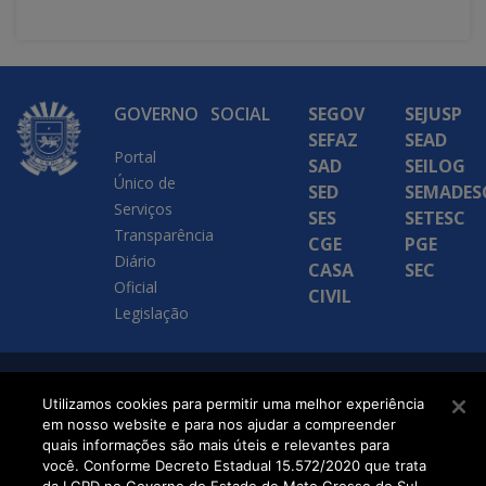
GOVERNO
SOCIAL
SEGOV
SEJUSP
SEFAZ
SEAD
Portal
SAD
SEILOG
Único de
SED
SEMADES
Serviços
SES
SETESC
Transparência
CGE
PGE
Diário
CASA
SEC
Oficial
CIVIL
Legislação
SETDIG | Secretaria-
Utilizamos cookies para permitir uma melhor experiência
em nosso website e para nos ajudar a compreender
Executiva de
quais informações são mais úteis e relevantes para
Transformação Digital
você. Conforme Decreto Estadual 15.572/2020 que trata