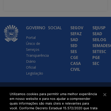
GOVERNO
SOCIAL
SEGOV
SEJUSP
SEFAZ
SEAD
Portal
SAD
SEILOG
Único de
SED
SEMADES
Serviços
SES
SETESC
Transparência
CGE
PGE
Diário
CASA
SEC
Oficial
CIVIL
Legislação
SETDIG | Secretaria-
Utilizamos cookies para permitir uma melhor experiência
em nosso website e para nos ajudar a compreender
Executiva de
quais informações são mais úteis e relevantes para
Transformação Digital
você. Conforme Decreto Estadual 15.572/2020 que trata