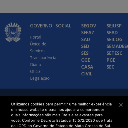
GOVERNO
SOCIAL
SEGOV
SEJUSP
SEFAZ
SEAD
Portal
SAD
SEILOG
Único de
SED
SEMADES
Serviços
SES
SETESC
Transparência
CGE
PGE
Diário
CASA
SEC
Oficial
CIVIL
Legislação
SETDIG | Secretaria-
Utilizamos cookies para permitir uma melhor experiência
Executiva de
em nosso website e para nos ajudar a compreender
quais informações são mais úteis e relevantes para
Transformação Digital
você. Conforme Decreto Estadual 15.572/2020 que trata
da LGPD no Governo do Estado de Mato Grosso do Sul.