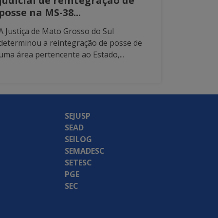
judicial de reintegração de
posse na MS-38...
A Justiça de Mato Grosso do Sul
determinou a reintegração de posse de
uma área pertencente ao Estado,...
SEJUSP
SEAD
SEILOG
SEMADESC
SETESC
PGE
SEC