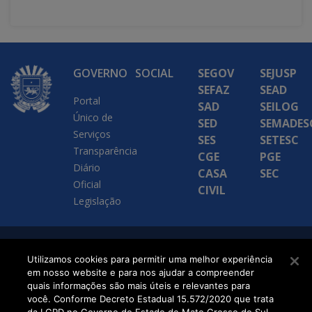
GOVERNO
SOCIAL
SEGOV
SEJUSP
SEFAZ
SEAD
Portal
SAD
SEILOG
Único de
SED
SEMADES
Serviços
SES
SETESC
Transparência
CGE
PGE
Diário
CASA
SEC
Oficial
CIVIL
Legislação
SETDIG | Secretaria-
Utilizamos cookies para permitir uma melhor experiência
em nosso website e para nos ajudar a compreender
Executiva de
quais informações são mais úteis e relevantes para
Transformação Digital
você. Conforme Decreto Estadual 15.572/2020 que trata