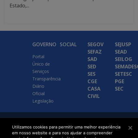
Estado,...
GOVERNO
SOCIAL
SEGOV
SEJUSP
SEFAZ
SEAD
Portal
SAD
SEILOG
Único de
SED
SEMADES
Serviços
SES
SETESC
Transparência
CGE
PGE
Diário
CASA
SEC
Oficial
CIVIL
Legislação
SETDIG | Secretaria-
Utilizamos cookies para permitir uma melhor experiência
Executiva de
em nosso website e para nos ajudar a compreender