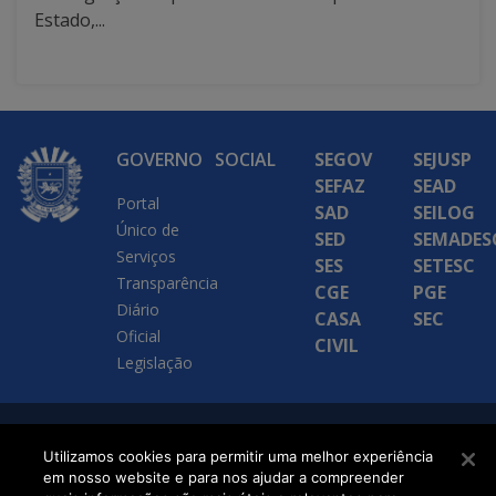
Estado,...
GOVERNO
SOCIAL
SEGOV
SEJUSP
SEFAZ
SEAD
Portal
SAD
SEILOG
Único de
SED
SEMADES
Serviços
SES
SETESC
Transparência
CGE
PGE
Diário
CASA
SEC
Oficial
CIVIL
Legislação
SETDIG | Secretaria-
Utilizamos cookies para permitir uma melhor experiência
Executiva de
em nosso website e para nos ajudar a compreender