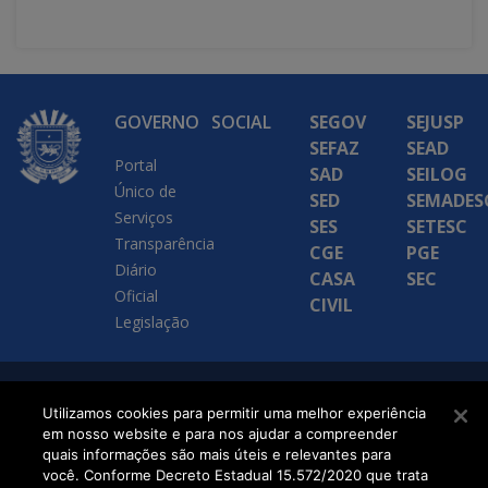
GOVERNO
SOCIAL
SEGOV
SEJUSP
SEFAZ
SEAD
Portal
SAD
SEILOG
Único de
SED
SEMADES
Serviços
SES
SETESC
Transparência
CGE
PGE
Diário
CASA
SEC
Oficial
CIVIL
Legislação
SETDIG | Secretaria-
Utilizamos cookies para permitir uma melhor experiência
em nosso website e para nos ajudar a compreender
Executiva de
quais informações são mais úteis e relevantes para
Transformação Digital
você. Conforme Decreto Estadual 15.572/2020 que trata