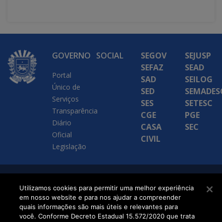
GOVERNO
SOCIAL
SEGOV
SEJUSP
SEFAZ
SEAD
Portal
SAD
SEILOG
Único de
SED
SEMADES
Serviços
SES
SETESC
Transparência
CGE
PGE
Diário
CASA
SEC
Oficial
CIVIL
Legislação
SETDIG | Secretaria-
Utilizamos cookies para permitir uma melhor experiência
em nosso website e para nos ajudar a compreender
Executiva de
quais informações são mais úteis e relevantes para
Transformação Digital
você. Conforme Decreto Estadual 15.572/2020 que trata