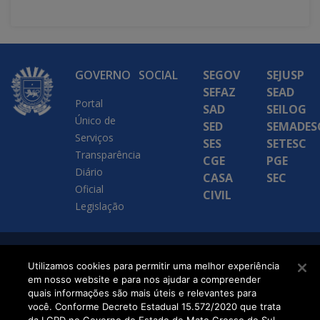
GOVERNO
SOCIAL
SEGOV
SEJUSP
SEFAZ
SEAD
Portal
SAD
SEILOG
Único de
SED
SEMADES
Serviços
SES
SETESC
Transparência
CGE
PGE
Diário
CASA
SEC
Oficial
CIVIL
Legislação
SETDIG | Secretaria-
Utilizamos cookies para permitir uma melhor experiência
em nosso website e para nos ajudar a compreender
Executiva de
quais informações são mais úteis e relevantes para
Transformação Digital
você. Conforme Decreto Estadual 15.572/2020 que trata