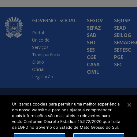
GOVERNO
SOCIAL
SEGOV
SEJUSP
SEFAZ
SEAD
Portal
SAD
SEILOG
Único de
SED
SEMADES
Serviços
SES
SETESC
Transparência
CGE
PGE
Diário
CASA
SEC
Oficial
CIVIL
Legislação
SETDIG | Secretaria-
Utilizamos cookies para permitir uma melhor experiência
Executiva de
em nosso website e para nos ajudar a compreender
quais informações são mais úteis e relevantes para
Transformação Digital
você. Conforme Decreto Estadual 15.572/2020 que trata
da LGPD no Governo do Estado de Mato Grosso do Sul.