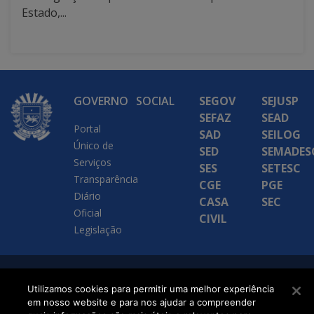
Estado,...
GOVERNO
SOCIAL
SEGOV
SEJUSP
SEFAZ
SEAD
Portal
SAD
SEILOG
Único de
SED
SEMADES
Serviços
SES
SETESC
Transparência
CGE
PGE
Diário
CASA
SEC
Oficial
CIVIL
Legislação
SETDIG | Secretaria-
Utilizamos cookies para permitir uma melhor experiência
Executiva de
em nosso website e para nos ajudar a compreender