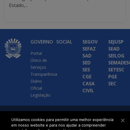
Estado,...
GOVERNO
SOCIAL
SEGOV
SEJUSP
SEFAZ
SEAD
Portal
SAD
SEILOG
Único de
SED
SEMADES
Serviços
SES
SETESC
Transparência
CGE
PGE
Diário
CASA
SEC
Oficial
CIVIL
Legislação
SETDIG | Secretaria-
Utilizamos cookies para permitir uma melhor experiência
Executiva de
em nosso website e para nos ajudar a compreender