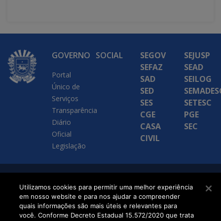
GOVERNO
SOCIAL
SEGOV
SEJUSP
SEFAZ
SEAD
Portal
SAD
SEILOG
Único de
SED
SEMADES
Serviços
SES
SETESC
Transparência
CGE
PGE
Diário
CASA
SEC
Oficial
CIVIL
Legislação
SETDIG | Secretaria-
Utilizamos cookies para permitir uma melhor experiência
em nosso website e para nos ajudar a compreender
Executiva de
quais informações são mais úteis e relevantes para
Transformação Digital
você. Conforme Decreto Estadual 15.572/2020 que trata