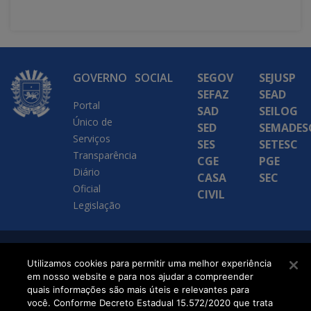
GOVERNO
SOCIAL
SEGOV
SEJUSP
SEFAZ
SEAD
Portal
SAD
SEILOG
Único de
SED
SEMADES
Serviços
SES
SETESC
Transparência
CGE
PGE
Diário
CASA
SEC
Oficial
CIVIL
Legislação
SETDIG | Secretaria-
Utilizamos cookies para permitir uma melhor experiência
em nosso website e para nos ajudar a compreender
Executiva de
quais informações são mais úteis e relevantes para
Transformação Digital
você. Conforme Decreto Estadual 15.572/2020 que trata