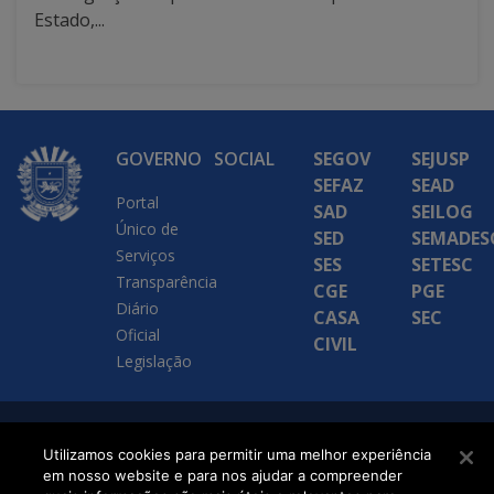
Estado,...
GOVERNO
SOCIAL
SEGOV
SEJUSP
SEFAZ
SEAD
Portal
SAD
SEILOG
Único de
SED
SEMADES
Serviços
SES
SETESC
Transparência
CGE
PGE
Diário
CASA
SEC
Oficial
CIVIL
Legislação
SETDIG | Secretaria-
Utilizamos cookies para permitir uma melhor experiência
Executiva de
em nosso website e para nos ajudar a compreender