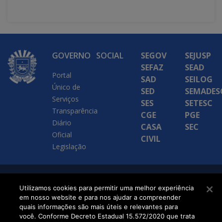
GOVERNO
SOCIAL
SEGOV
SEJUSP
SEFAZ
SEAD
Portal
SAD
SEILOG
Único de
SED
SEMADES
Serviços
SES
SETESC
Transparência
CGE
PGE
Diário
CASA
SEC
Oficial
CIVIL
Legislação
SETDIG | Secretaria-
Utilizamos cookies para permitir uma melhor experiência
em nosso website e para nos ajudar a compreender
Executiva de
quais informações são mais úteis e relevantes para
Transformação Digital
você. Conforme Decreto Estadual 15.572/2020 que trata