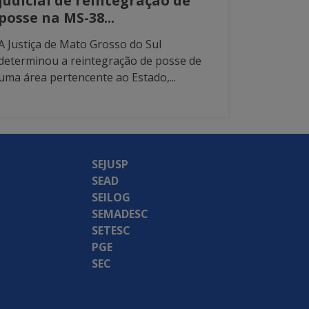
judicial de reintegração de
posse na MS-38...
A Justiça de Mato Grosso do Sul
determinou a reintegração de posse de
uma área pertencente ao Estado,...
SEJUSP
SEAD
SEILOG
SEMADESC
SETESC
PGE
SEC