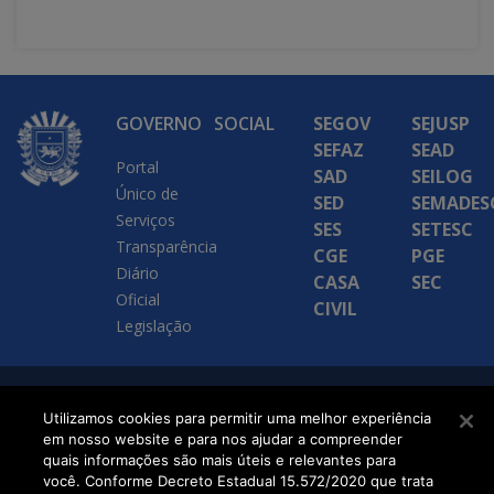
GOVERNO
SOCIAL
SEGOV
SEJUSP
SEFAZ
SEAD
Portal
SAD
SEILOG
Único de
SED
SEMADES
Serviços
SES
SETESC
Transparência
CGE
PGE
Diário
CASA
SEC
Oficial
CIVIL
Legislação
SETDIG | Secretaria-
Utilizamos cookies para permitir uma melhor experiência
em nosso website e para nos ajudar a compreender
Executiva de
quais informações são mais úteis e relevantes para
Transformação Digital
você. Conforme Decreto Estadual 15.572/2020 que trata