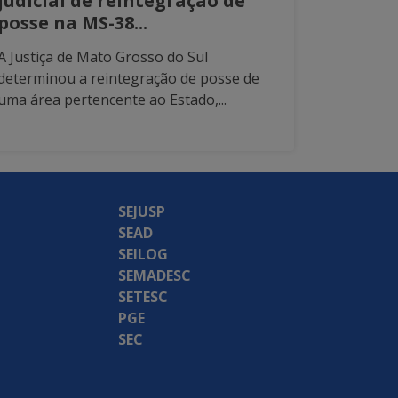
judicial de reintegração de
posse na MS-38...
A Justiça de Mato Grosso do Sul
determinou a reintegração de posse de
uma área pertencente ao Estado,...
SEJUSP
SEAD
SEILOG
SEMADESC
SETESC
PGE
SEC